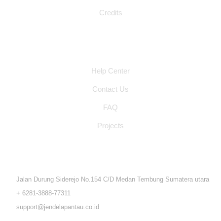
Credits
Other Pages
Help Center
Contact Us
FAQ
Projects
Location Address
Jalan Durung Siderejo No.154 C/D Medan Tembung Sumatera utara
+ 6281-3888-77311
support@jendelapantau.co.id