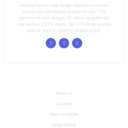
Jendela Pantau hadir dengan layanan Customer
Service dan Monitoring System 24 Jam. Tim
profesional kami dengan 10+ tahun pengalaman
memastikan CCTV, Alarm, dan GPS Anda bekerja
optimal, bahkan sebelum insiden terjadi.
I
F
T
n
a
i
s
c
k
t
e
t
a
b
o
g
o
k
r
o
a
k
m
-
Quick Links
f
About us
Careers
News & Articles
Legal Notice