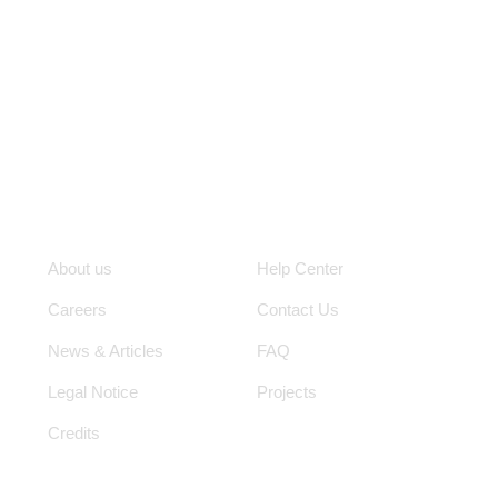
Quick Links
Other Pages
Loc
About us
Help Center
Careers
Contact Us
News & Articles
FAQ
Legal Notice
Projects
Credits