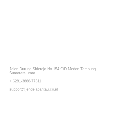
ation Address
Jalan Durung Siderejo No.154 C/D Medan Tembung
Sumatera utara
+ 6281-3888-77311
support@jendelapantau.co.id